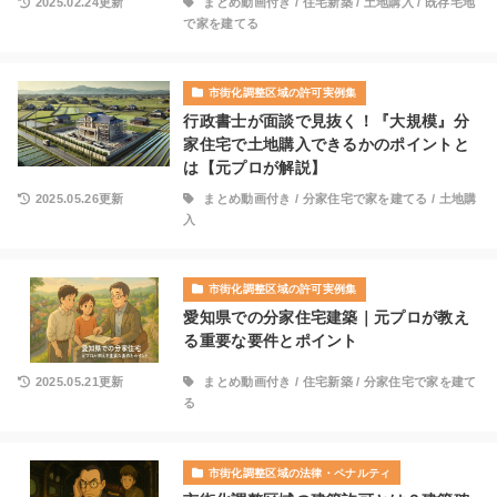
2025.02.24更新
まとめ動画付き
/
住宅新築
/
土地購入
/
既存宅地
で家を建てる
市街化調整区域の許可実例集
行政書士が面談で見抜く！『大規模』分
家住宅で土地購入できるかのポイントと
は【元プロが解説】
2025.05.26更新
まとめ動画付き
/
分家住宅で家を建てる
/
土地購
入
市街化調整区域の許可実例集
愛知県での分家住宅建築｜元プロが教え
る重要な要件とポイント
2025.05.21更新
まとめ動画付き
/
住宅新築
/
分家住宅で家を建て
る
市街化調整区域の法律・ペナルティ