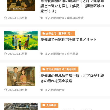
市街化調整区域の建築許可とは？建築確
認との違いも詳しく解説！（調整区域の
家づくり）
2025.11.26更新
まとめ動画付き
/
建築確認申請
分家住宅（基準第1号）
愛知県で分家住宅を建てるメリット
2026.05.11更新
まとめ動画付き
/
住宅新築
市街化調整区域の農地転用
愛知県の農地法申請手順：元プロが手続
きの流れを完全攻略
2025.10.30更新
まとめ動画付き
失敗事例