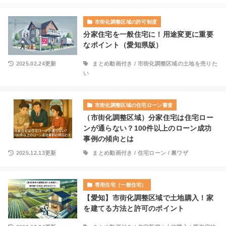
市街化調整区域の許可制度
分家住宅を一般住宅に！用途変更に重要
なポイント（愛知県版）
2025.02.24更新
まとめ動画付き
/
市街化調整区域の土地を売りた
い
市街化調整区域の住宅ローン審査
（市街化調整区域）分家住宅は住宅ロー
ンが通らない？100件以上のローン成功
事例の傾向とは
2025.12.13更新
まとめ動画付き
/
住宅ローン
/
裏ワザ
専用住宅（一般住宅）
【愛知】市街化調整区域で土地購入！家
を建てる方法と許可のポイント