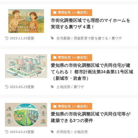
専用住宅（一般住宅）
市街化調整区域でも理想のマイホームを
実現する裏ワザ４選！
2025.11.25更新
住宅新築
/
用途変更で家を建てる
/
裏ワザ
専用住宅（一般住宅）
愛知県の市街化調整区域で共同住宅が建
てられる！ 都市計画法第34条第11号区域
（新城市・岩倉市）
2025.05.29更新
土地活用
/
裏ワザ
専用住宅（一般住宅）
愛知県の市街化調整区域で共同住宅等が
建築できる3つの要件
2025.02.24更新
共同住宅
/
土地活用