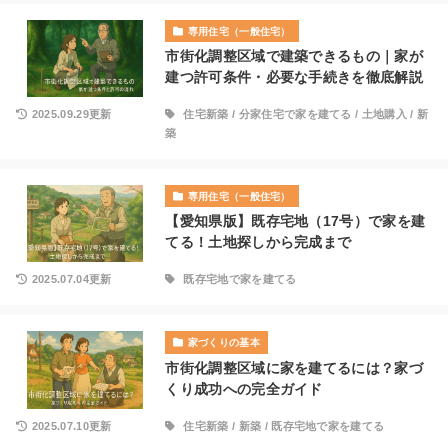
専用住宅（一般住宅）
市街化調整区域で建築できるもの｜家が
建つ許可条件・必要な手続きを徹底解説
2025.09.29更新
住宅新築
/
分家住宅で家を建てる
/
土地購入
/
新
築
専用住宅（一般住宅）
【愛知県版】既存宅地（17号）で家を建
てる！土地探しから完成まで
2025.07.04更新
既存宅地で家を建てる
家づくりの基本
市街化調整区域に家を建てるには？家づ
くり成功への完全ガイド
2025.07.10更新
住宅新築
/
新築
/
既存宅地で家を建てる