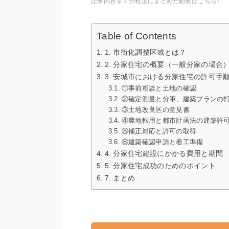
記事内容を１分程度にまとめた動画はこちら↑
Table of Contents
1. 市街化調整区域とは？
2. 分家住宅の概要（一般分家の場合
3. 安城市における分家住宅の許可手
①事前相談と土地の確認
②確定測量と分筆、建築プランの
③土地改良区の意見書
④農地転用と都市計画法の建築許
⑤補正対応と許可の取得
⑥建築確認申請と着工準備
4. 分家住宅建設にかかる費用と期間
5. 分家住宅成功のためのポイント
7. まとめ