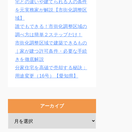
宅との違いや建てられる人の条件
を元実務家が解説【市街化調整区
域】
誰でもできる！市街化調整区域の
調べ方は簡単２ステップだけ！
市街化調整区域で建築できるもの
｜家が建つ許可条件・必要な手続
きを徹底解説
分家住宅を高値で売却する秘訣：
用途変更（16号）【愛知県】
アーカイブ