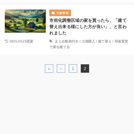
失敗事例
市街化調整区域の家を買ったら、「建て
替え出来る様にした方が良い」、と言わ
れました
2025.09.29更新
まとめ動画付き
/
土地購入
/
建て替え
/
用途変更
で家を建てる
«
‹
1
2