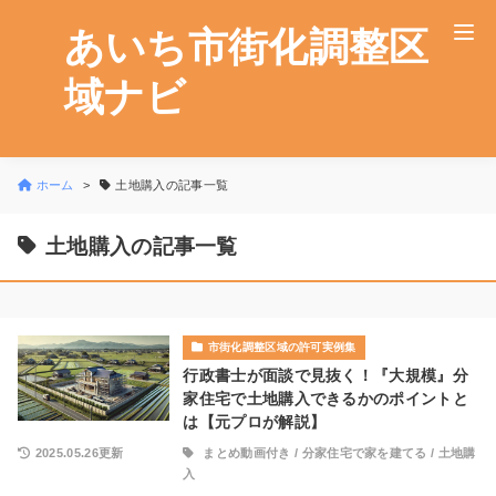
あいち市街化調整区
域ナビ
ホーム
土地購入の記事一覧
土地購入の記事一覧
市街化調整区域の許可実例集
行政書士が面談で見抜く！『大規模』分
家住宅で土地購入できるかのポイントと
は【元プロが解説】
2025.05.26更新
まとめ動画付き
/
分家住宅で家を建てる
/
土地購
入