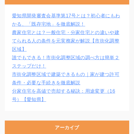
愛知県開発審査会基準第17号とは？初心者にもわ
かる、「既存宅地」を徹底解説！
農家住宅とは？一般住宅・分家住宅との違いや建
てられる人の条件を元実務家が解説【市街化調整
区域】
誰でもできる！市街化調整区域の調べ方は簡単２
ステップだけ！
市街化調整区域で建築できるもの｜家が建つ許可
条件・必要な手続きを徹底解説
分家住宅を高値で売却する秘訣：用途変更（16
号）【愛知県】
アーカイブ