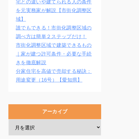
宅との違いや建てられる人の条件
を元実務家が解説【市街化調整区
域】
誰でもできる！市街化調整区域の
調べ方は簡単２ステップだけ！
市街化調整区域で建築できるもの
｜家が建つ許可条件・必要な手続
きを徹底解説
分家住宅を高値で売却する秘訣：
用途変更（16号）【愛知県】
アーカイブ